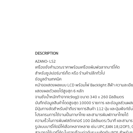
DESCRIPTION
AZANO- LS2
เครื่องชั่งคำนวณราคาพร้อมเครื่องพิมพ์ฉลากบาร์โค้ด
สำหรับซูปเปอร์มาร์เก็ต หรือ ร้านค้าปลีกทั่วไป
ข้อมูลด้านเทคนิค
หน้าจอแสดงผลแบบ LCD พร้อมไฟ Backlight สีฟ้า ความละเอี
แสดงผลตัวเลขได้สูงสุก 6 หลัก
จานชั่งน้ำหนักทำจากlc9og]l ขนาด 340 x 260 มิลลิเมตร
บันทึกข้อมูลสินค้าไดดสูงสุด 10000 รายการ และข้อมูลส่วนผ
มีปุ่มทางลัดสำหรับเข้าถึงรายการสินค้า 112 ปุ่ม และปุ่มฟังก์ชั่
โปรแกรมการใช้งานเป็นภาษาไทย และสามารพิมพ์์ภาษาไทยได้
ความเร็วในการพิมพ์สติกเกอร์ 100 มิลลิเมตร/วินาที และสามา
รูปแบบบาร์โค้ดมีให้เลือกหลากหลาย เช่น UPC,EAN 18,l2OF5,
สามารถใช้บาร์โค้ด ในการเชื่อมต่อกับระบบคิดเงิน POS สำหรับซุ