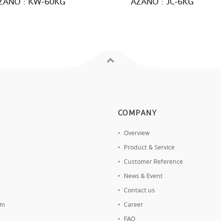
ZANO : KW-60KG
AZANO : JC-6KG
COMPANY
Overview
Product & Service
Customer Reference
News & Event
Contact us
om
Career
FAQ