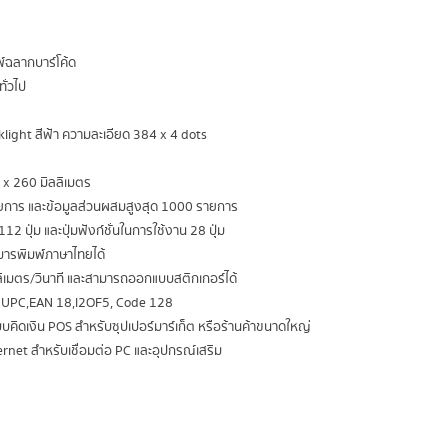
พ์ฉลากบาร์โค้ด
ั่วไป
ght สีฟ้า ความละเอียด 384 x 4 dots
 x 260 มิลลิเมตร
ายการ และข้อมูลส่วนผสมสูงสุด 1000 รายการ
12 ปุ่ม และปุ่มฟังก์ชั่นในการใช้งาน 28 ปุ่ม
ารพิมพ์์ภาษาไทยได้
ลิเมตร/วินาที และสามารถออกแบบสติกเกอร์ได้
่น UPC,EAN 18,l2OF5, Code 128
บบคิดเงิน POS สำหรับซุปเปอร์มาร์เก็ต หรือร้านค้าขนาดใหญ่
rnet สำหรับเชื่อมต่อ PC และอุปกรณ์เสริม