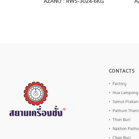
AZANO : RWS-3024-6KG
A
CONTACTS
Factory
Hua Lampong
Samut Prakan
Pathum Thani
Thon Buri
Nakhon Path
Chon Buri