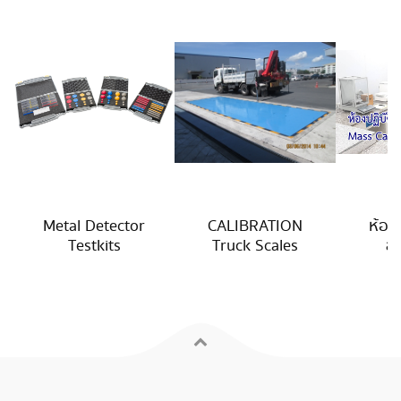
Metal Detector
CALIBRATION
ห้อง
Testkits
Truck Scales
สอ