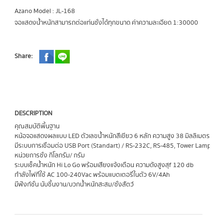
Azano Model : JL-168
จอแสดงน้ำหนักสามารถต่อแท่นชั่งได้ทุกขนาด ค่าความละเอียด 1:30000
Share:
DESCRIPTION
คุณสมบัติพิ้นฐาน
หน้อจอแสดงผลแบบ LED ตัวเลขน้ำหนักสีเขียว 6 หลัก ความสูง 38 มิลลิเมตร
มีระบบการเชื่อมต่อ USB Port (Standart) / RS-232C, RS-485, Tower Lamp, 
หน่วยการชั่ง กิโลกรัม/ กรัม
ระบบเช็คน้ำหนัก Hi Lo Go พร้อมเสียงแจ้งเตือน ความดังสูงสุf 120 db
กำลังไฟที่ใช้ AC 100-240Vac พร้อมแบตเตอรี่ในตัว 6V/4Ah
มีฟังก์ชั่น นับชิ้นงาน/บวกน้ำหนักสะสม/ชั่งสัตว์