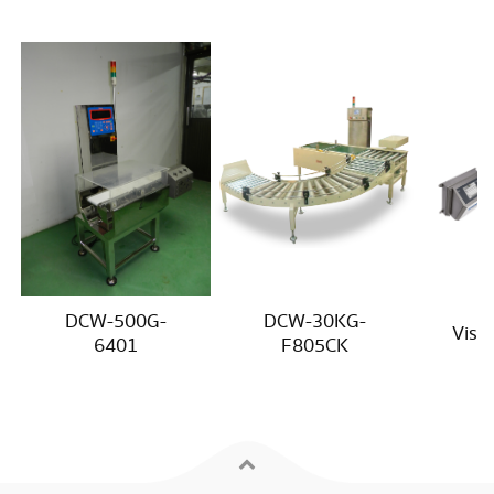
DCW-500G-
DCW-30KG-
Vistu
6401
F805CK