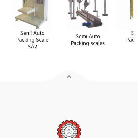
Semi Auto
Se
Semi Auto
Packing Scale
Pack
Packing scales
SA2