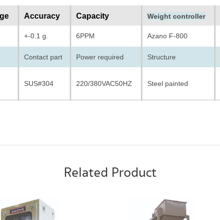
nge
Accuracy
Capacity
Weight controller
+-0.1 g.
6PPM
Azano F-800
Contact part
Power required
Structure
SUS#304
220/380VAC50HZ
Steel painted
Related Product